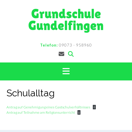
Skip
Grundschule
to
content
Gundelfingen
Telefon:
09073 - 958960
Schulalltag
Antrag auf Genehmigung eines Gastschulverhältnisses
⇩
Antrag auf Teilnahme am Religionsunterricht
⇓