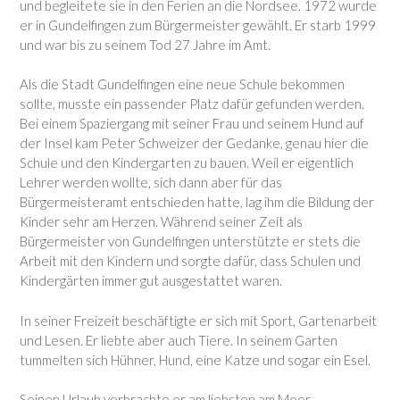
und begleitete sie in den Ferien an die Nordsee. 1972 wurde
er in Gundelfingen zum Bürgermeister gewählt. Er starb 1999
und war bis zu seinem Tod 27 Jahre im Amt.
Als die Stadt Gundelfingen eine neue Schule bekommen
sollte, musste ein passender Platz dafür gefunden werden.
Bei einem Spaziergang mit seiner Frau und seinem Hund auf
der Insel kam Peter Schweizer der Gedanke, genau hier die
Schule und den Kindergarten zu bauen. Weil er eigentlich
Lehrer werden wollte, sich dann aber für das
Bürgermeisteramt entschieden hatte, lag ihm die Bildung der
Kinder sehr am Herzen. Während seiner Zeit als
Bürgermeister von Gundelfingen unterstützte er stets die
Arbeit mit den Kindern und sorgte dafür, dass Schulen und
Kindergärten immer gut ausgestattet waren.
In seiner Freizeit beschäftigte er sich mit Sport, Gartenarbeit
und Lesen. Er liebte aber auch Tiere. In seinem Garten
tummelten sich Hühner, Hund, eine Katze und sogar ein Esel.
Seinen Urlaub verbrachte er am liebsten am Meer.