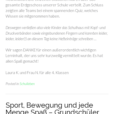
gesamte Erdgeschoss unserer Schule verteilt. Zum Schluss
zeigten alle Teams bei einem spannenden Quiz, welches
Wissen sie mitgenommen haben.
Deswegen verließen also viele Kinder das Schulhaus mit Kopf- und
Druckverbänden sowie eingebundenen Fingern und konnten leider,
leider, leider(!) an diesem Tag keine Hefteinträge schreiben …
Wir sagen DANKE für einen außerordentlich wichtigen
Lerninhalt, der uns sehr kurzweilig vermittelt wurde. Es hat
allen Spaß gemacht!
Laura K. und Frau N. für alle 4. Klassen
Posted in
Schulleben
Sport, Bewegung und jede
Menge Spaß – Grundschüler