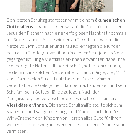
Den letzten Schultag starteten wir mit einem
ökumenischen
Gottesdienst
. Dabei blickten wir auf die Geschichte, in der
Jesus den Fischern nach einer erfolglosen Nacht rät nochmals
auf See zu fahren. Als sie wieder zurückkehrten waren die
Netze voll. Pfr. Schaufler und Frau Koller regten die Kinder
dazu an zu überlegen, was ihnen in diesem Schuljahr ins Netz
gegangen ist. Einige Viertklässler/innen erwähnten dabei ihre
Freunde, gute Noten, Hilfsbereitschaft, nette Lehrerinnen, …
Leider sind ins solchen Netzen aber oft auch Dinge, die „Müll“
sind. Dazu zählen Streit, Lautstärke im Klassenzimmer, …
Jeder hatte die Gelegenheit darüber nachzudenken und sein
Schuljahr so in Gottes Hände zu legen. Nach der
Zeugnisübergabe verabschiedeten wir schließlich unsere
Viertklässler/innen
. Die ganze Schulfamilie stellte sich zum
Spalier auf und sangen die Jungs und Mädels nach draußen.
Wir wünschen den Kindern von Herzen alles Gute für ihren
weiteren Lebensweg und werden sie an unserer Schule sehr
vermissen!