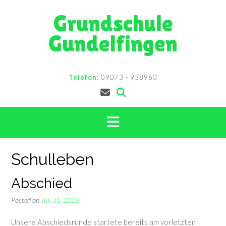
Skip
Grundschule
to
content
Gundelfingen
Telefon:
09073 - 958960
Schulleben
Abschied
Posted on
Juli 31, 2026
Unsere Abschiedsrunde startete bereits am vorletzten