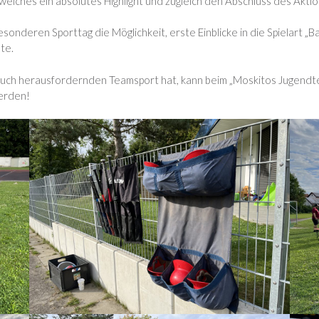
welches ein absolutes Highlight und zugleich den Abschluss des Aktio
onderen Sporttag die Möglichkeit, erste Einblicke in die Spielart „Ba
te.
auch herausfordernden Teamsport hat, kann beim „Moskitos Jugend
erden!