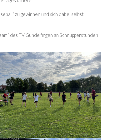
nstages bildete.
seball“ zu gewinnen und sich dabei selbst
team“ des TV Gundelfingen an Schnupperstunden