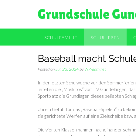
Skip
Grundschule Gun
to
content
SCHULFAMILIE
SCHULLEBEN
Baseball macht Schul
Posted on
Juli 23, 2024
by
WP-adminst
In der letzten Schulwoche vor den Sommerferien s
leiteten die „Moskitos“ vom TV Gundelfingen, dar
Sportplatz die Grundlagen dieses beliebten Schlag
Um ein Gefühl für das „Baseball-Spielen“ zu beko
zielgerichtete Werfen auf eine Zielscheibe bzw. a
Die vierten Klassen nahmen nacheinander sehr mot