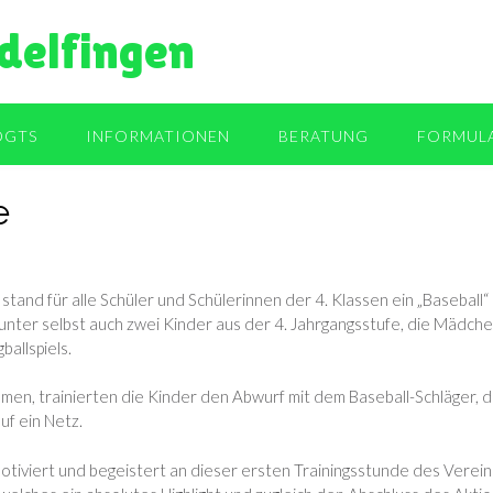
delfingen
OGTS
INFORMATIONEN
BERATUNG
FORMUL
e
tand für alle Schüler und Schülerinnen der 4. Klassen ein „Baseball
unter selbst auch zwei Kinder aus der 4. Jahrgangsstufe, die Mädch
ballspiels.
mmen, trainierten die Kinder den Abwurf mit dem Baseball-Schläger,
uf ein Netz.
iviert und begeistert an dieser ersten Trainingsstunde des Vereins 