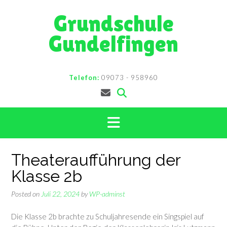
Skip
Grundschule
to
content
Gundelfingen
Telefon:
09073 - 958960
Theateraufführung der
Klasse 2b
Posted on
Juli 22, 2024
by
WP-adminst
Die Klasse 2b brachte zu Schuljahresende ein Singspiel auf