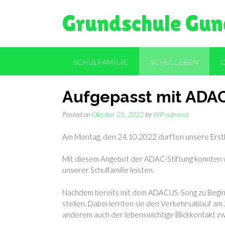
Skip
Grundschule Gun
to
content
SCHULFAMILIE
SCHULLEBEN
Aufgepasst mit ADA
Posted on
Oktober 25, 2022
by
WP-adminst
Am Montag, den 24.10.2022 durften unsere Erstk
Mit diesem Angebot der ADAC-Stiftung konnten wi
unserer Schulfamilie leisten.
Nachdem bereits mit dem ADACUS-Song zu Beginn 
stellen. Dabei lernten sie den Verkehrsablauf am
anderem auch der lebenswichtige Blickkontakt z