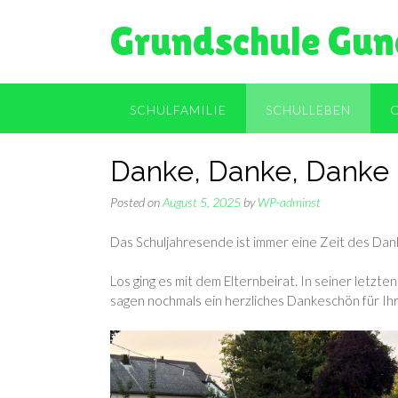
Skip
Grundschule Gun
to
content
SCHULFAMILIE
SCHULLEBEN
Danke, Danke, Danke 
Posted on
August 5, 2025
by
WP-adminst
Das Schuljahresende ist immer eine Zeit des Dan
Los ging es mit dem Elternbeirat. In seiner letz
sagen nochmals ein herzliches Dankeschön für Ih