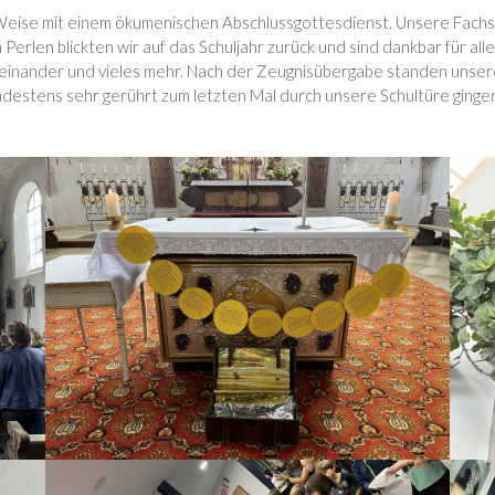
Weise mit einem ökumenischen Abschlussgottesdienst. Unsere Fachsc
erlen blickten wir auf das Schuljahr zurück und sind dankbar für a
iteinander und vieles mehr. Nach der Zeugnisübergabe standen unsere 
mindestens sehr gerührt zum letzten Mal durch unsere Schultüre ging