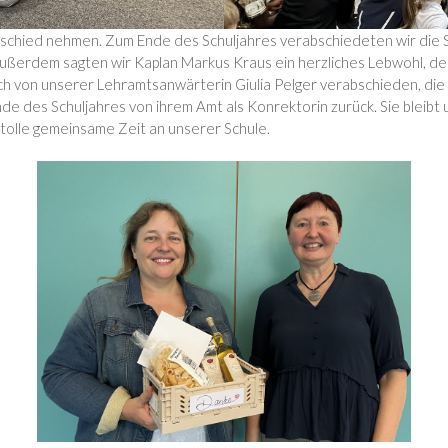
chied nehmen. Zum Ende des Schuljahres verabschiedeten wir die Sc
 Außerdem sagten wir Kaplan Markus Kraus ein herzliches Lebwohl, de
h von unserer Lehramtsanwärterin Giulia Pelger verabschieden, die z
 des Schuljahres von ihrem Amt als Konrektorin zurück. Sie bleibt un
 tolle gemeinsame Zeit an unserer Schule.