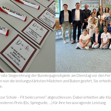
 große Siegerehrung der Bundesjugendspiele am Dienstag vor den Feri
n nun die leistungsstärksten Mädchen und Buben geehrt. Sie erhielt
e.
ur Schule – Fit beim Lernen“ abgeschlossen. Dabei erhielten alle Klas
nderen Preis (Eis, Springseile, …) für ihre herausragende Leistung: