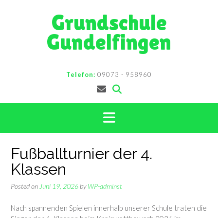
Skip
Grundschule
to
content
Gundelfingen
Telefon:
09073 - 958960
Fußballturnier der 4.
Klassen
Posted on
Juni 19, 2026
by
WP-adminst
Nach spannenden Spielen innerhalb unserer Schule traten die