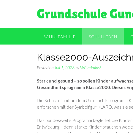
Skip
Grundschule Gun
to
content
SCHULFAMILIE
SCHULLEBEN
Klasse2000-Auszeichn
Posted on
Juli 1, 2026
by
WP-adminst
Stark und gesund – so sollen Kinder aufwachse
Gesundheitsprogramm Klasse2000. Dieses En
Die Schule nimmt an dem Unterrichtsprogramm Kl
erforschen mit der Symbolfigur KLARO, was sie se
Das bundesweite Programm begleitet die Kinder vo
Entwicklung – denn starke Kinder brauchen weder