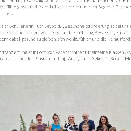
 die Lehrkräfte anschließend vertiefen. Die Themen reichen von Ern
flikte gewaltfrei lösen, kritisch denken und Nein-Sagen, z. B. zu A
mittelt.
t sich Schulleiterin Ruth Seybold
. „
Gesundheitsförderung ist bei uns e
rade jetzt besonders wichtig: gesunde Ernährung, Bewegung, Entsp
dern dabei, gesund zu bleiben, sich wohlzufühlen und die Herausfor
nanziert, meist in Form von Patenschaften für einzelne Klassen (250 
herzlich bei der Präsidentin Tanja Aninger und Sekretär Robert Müll