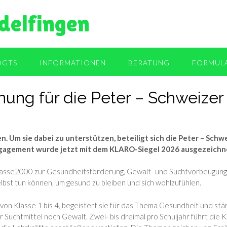
delfingen
OGTS
INFORMATIONEN
BERATUNG
FORMUL
ung für die Peter – Schweizer
n. Um sie dabei zu unterstützen, beteiligt sich die Peter – Sch
gagement wurde jetzt mit dem KLARO-Siegel 2026 ausgezeichn
asse2000 zur Gesundheitsförderung, Gewalt- und Suchtvorbeugung t
lbst tun können, um gesund zu bleiben und sich wohlzufühlen.
n Klasse 1 bis 4, begeistert sie für das Thema Gesundheit und stärkt
 Suchtmittel noch Gewalt. Zwei- bis dreimal pro Schuljahr führt di