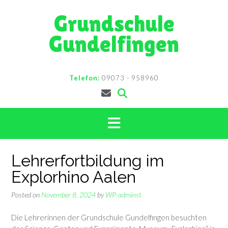
Skip
Grundschule
to
content
Gundelfingen
Telefon:
09073 - 958960
Lehrerfortbildung im
Explorhino Aalen
Posted on
November 8, 2024
by
WP-adminst
Die Lehrerinnen der Grundschule Gundelfingen besuchten