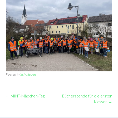
Posted in
Schulleben
Post
←
MINT-Mädchen-Tag
Bücherspende für die ersten
navigation
Klassen
→