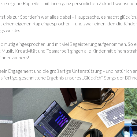
 sie eigene Rapteile – mit ihren ganz persönlichen Zukunftswünsche
 bis zur Sportlerin war alles dabei – Hauptsache, es macht glücklich
at einen eigenen Rap eingesprochen – und zwar einen, den die Kinder
ngs wurde.
mutig eingesprochen und mit viel Begeisterung aufgenommen. So ent
t Musik, Kreativität und Teamarbeit gingen alle Kinder mit einem st
 Bühnenzaubers!
 sein Engagement und die großartige Unterstützung – und natürlich an
das fertige, geschnittene Ergebnis unseres „Glücklich“-Songs der Bü