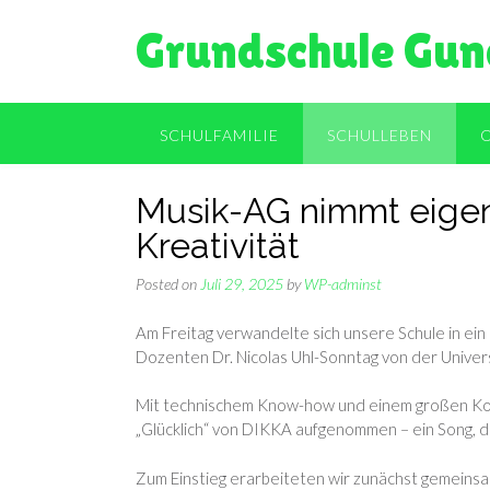
Skip
Grundschule Gun
to
content
SCHULFAMILIE
SCHULLEBEN
Musik-AG nimmt eigene
Kreativität
Posted on
Juli 29, 2025
by
WP-adminst
Am Freitag verwandelte sich unsere Schule in e
Dozenten Dr. Nicolas Uhl-Sonntag von der Univer
Mit technischem Know-how und einem großen Kof
„Glücklich“ von DIKKA aufgenommen – ein Song, de
Zum Einstieg erarbeiteten wir zunächst gemeinsa