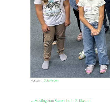
Posted in
Schulleben
Post
←
Ausflug zum Bauernhof – 2. Klassen
navigation