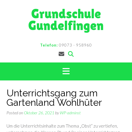
Skip
Grundschule
to
content
Gundelfingen
Telefon:
09073 - 958960
Unterrichtsgang zum
Gartenland Wohlhüter
Posted on
Oktober 26, 2021
by
WP-adminst
Um die Unterrichtsinhalte zum Thema „Obst“ zu vertiefen,