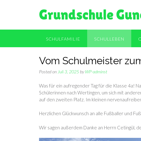
Skip
Grundschule Gun
to
content
SCHULFAMILIE
SCHULLEBEN
Vom Schulmeister zum 
Posted on
Juli 3, 2025
by
WP-adminst
Was für ein aufregender Tag für die Klasse 4a! N
Schülerinnen nach Wertingen, um sich mit anderen
auf den zweiten Platz. Im kleinen nervenaufreibe
Herzlichen Glückwunsch an alle Fußballer und Fußb
Wir sagen außerdem Danke an Herrn Cetingül, der