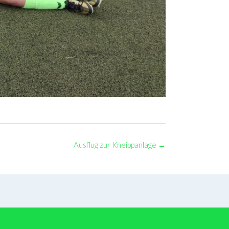
Ausflug zur Kneippanlage
→