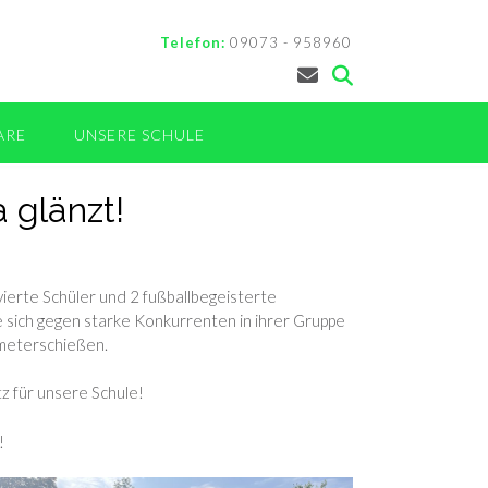
Telefon:
09073 - 958960
ARE
UNSERE SCHULE
 glänzt!
ierte Schüler und 2 fußballbegeisterte
e sich gegen starke Konkurrenten in ihrer Gruppe
meterschießen.
tz für unsere Schule!
!