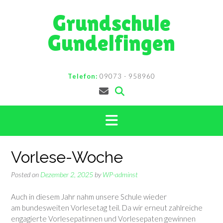
Skip
Grundschule
to
content
Gundelfingen
Telefon:
09073 - 958960
Vorlese-Woche
Posted on
Dezember 2, 2025
by
WP-adminst
Auch in diesem Jahr nahm unsere Schule wieder
am bundesweiten Vorlesetag teil. Da wir erneut zahlreiche
engagierte Vorlesepatinnen und Vorlesepaten gewinnen