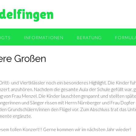
delfingen
OGTS
INFORMATIONEN
BERATUNG
FORMUL
ere Großen
ritt- und Viertklässler noch ein besonderes Highlight. Die Kinder fu
ert anzuhören. Nachdem die gesamte Aula der Schule gefüllt war, gin
g von Frau Menzel. Die Kinder lauschten gespannt und stellten spät
ängerinnen und Sänger rissen mit Herrn Nürnberger und Frau Dopfer d
en Grundschülern/innen den Flügel vor. Zum Abschluss trat das Unt
umente ergänzte.
diesem tollen Konzert!! Gerne kommen wir im nächsten Jahr wieder!