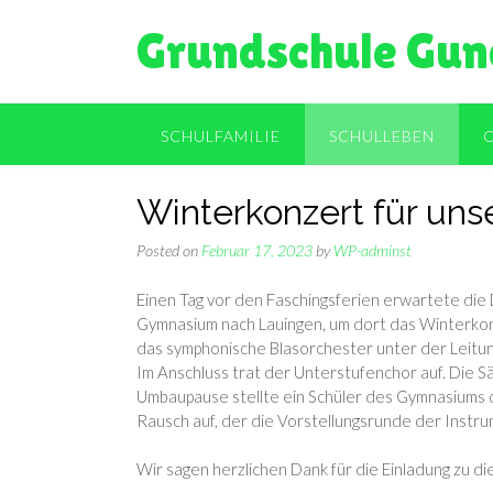
Skip
Grundschule Gun
to
content
SCHULFAMILIE
SCHULLEBEN
Winterkonzert für uns
Posted on
Februar 17, 2023
by
WP-adminst
Einen Tag vor den Faschingsferien erwartete die D
Gymnasium nach Lauingen, um dort das Winterkonz
das symphonische Blasorchester unter der Leitun
Im Anschluss trat der Unterstufenchor auf. Die S
Umbaupause stellte ein Schüler des Gymnasiums d
Rausch auf, der die Vorstellungsrunde der Instr
Wir sagen herzlichen Dank für die Einladung zu 