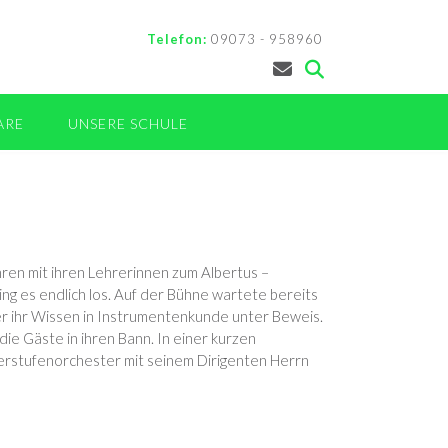
Telefon:
09073 - 958960
ARE
UNSERE SCHULE
hren mit ihren Lehrerinnen zum Albertus –
g es endlich los. Auf der Bühne wartete bereits
er ihr Wissen in Instrumentenkunde unter Beweis.
ie Gäste in ihren Bann. In einer kurzen
erstufenorchester mit seinem Dirigenten Herrn