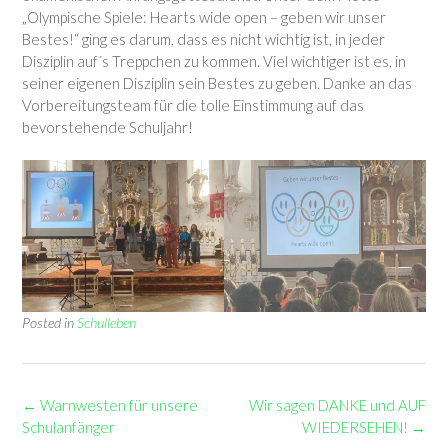
„Olympische Spiele: Hearts wide open – geben wir unser
Bestes!“ ging es darum, dass es nicht wichtig ist, in jeder
Disziplin auf´s Treppchen zu kommen. Viel wichtiger ist es, in
seiner eigenen Disziplin sein Bestes zu geben. Danke an das
Vorbereitungsteam für die tolle Einstimmung auf das
bevorstehende Schuljahr!
Posted in
Schulleben
Post
←
Warnwesten für unsere
Wir sagen DANKE und AUF
navigation
Schulanfänger
WIEDERSEHEN!
→