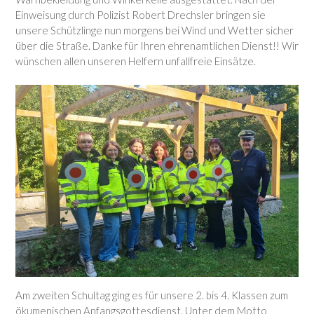
Einweisung durch Polizist Robert Drechsler bringen sie
unsere Schützlinge nun morgens bei Wind und Wetter sicher
über die Straße. Danke für Ihren ehrenamtlichen Dienst!! Wir
wünschen allen unseren Helfern unfallfreie Einsätze.
Am zweiten Schultag ging es für unsere 2. bis 4. Klassen zum
ökumenischen Anfangsgottesdienst. Unter dem Motto