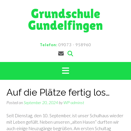
Skip
Grundschule
to
content
Gundelfingen
Telefon:
09073 - 958960
Auf die Plätze fertig los…
Posted on
September 20, 2024
by
WP-adminst
Seit Dienstag, den 10. September, ist unser Schulhaus wieder
mit Leben gefüllt. Neben unseren „alten Hasen“ durften wir
auch einige Neuzugänge begrüßen. Am ersten Schultag