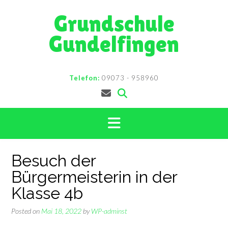
Skip
Grundschule
to
content
Gundelfingen
Telefon:
09073 - 958960
Besuch der
Bürgermeisterin in der
Klasse 4b
Posted on
Mai 18, 2022
by
WP-adminst