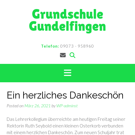
Skip
Grundschule
to
content
Gundelfingen
Telefon:
09073 - 958960
Ein herzliches Dankeschön
Posted on
März 26, 2021
by
WP-adminst
Das Lehrerkollegium überreichte am heutigen Freitag seiner
Rektorin Ruth Seybold einen kleinen Osterkorb verbunden
mit einem herzlichen Dankeschön. Zum neuen Schuljahr trat