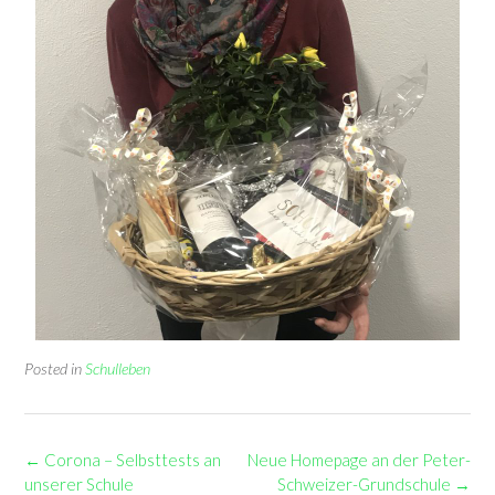
Posted in
Schulleben
Post
←
Corona – Selbsttests an
Neue Homepage an der Peter-
navigation
unserer Schule
Schweizer-Grundschule
→