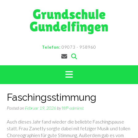
Skip
Grundschule
to
content
Gundelfingen
Telefon:
09073 - 958960
Faschingsstimmung
Posted on
Februar 19, 2026
by
WP-adminst
Auch dieses Jahr fand wieder die beliebte Faschingspause
statt. Frau Zanetty sorgte dabei mit fetziger Musik und tollen
Choreographien für gute Stimmung. Außerdem gab es vom