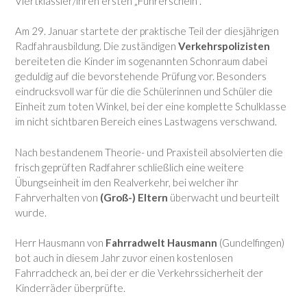
Viertklässler/ihren ersten „Führerschein“.
Am 29. Januar startete der praktische Teil der diesjährigen
Radfahrausbildung. Die zuständigen
Verkehrspolizisten
bereiteten die Kinder im sogenannten Schonraum dabei
geduldig auf die bevorstehende Prüfung vor. Besonders
eindrucksvoll war für die die Schülerinnen und Schüler die
Einheit zum toten Winkel, bei der eine komplette Schulklasse
im nicht sichtbaren Bereich eines Lastwagens verschwand.
Nach bestandenem Theorie- und Praxisteil absolvierten die
frisch geprüften Radfahrer schließlich eine weitere
Übungseinheit im den Realverkehr, bei welcher ihr
Fahrverhalten von
(Groß-) Eltern
überwacht und beurteilt
wurde.
Herr Hausmann von
Fahrradwelt Hausmann
(Gundelfingen)
bot auch in diesem Jahr zuvor einen kostenlosen
Fahrradcheck an, bei der er die Verkehrssicherheit der
Kinderräder überprüfte.