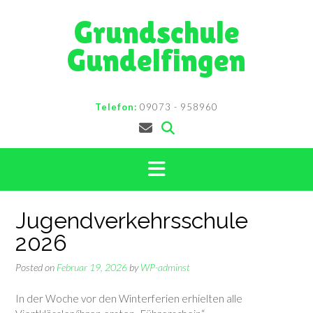
Skip
Grundschule
to
content
Gundelfingen
Telefon:
09073 - 958960
Jugendverkehrsschule
2026
Posted on
Februar 19, 2026
by
WP-adminst
In der Woche vor den Winterferien erhielten alle