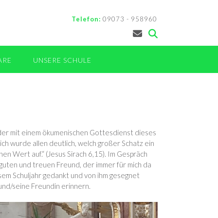
Telefon:
09073 - 958960
ARE
UNSERE SCHULE
nander mit einem ökumenischen Gottesdienst dieses
ch wurde allen deutlich, welch großer Schatz ein
inen Wert auf.“ (Jesus Sirach 6,15). Im Gespräch
 guten und treuen Freund, der immer für mich da
iesem Schuljahr gedankt und von ihm gesegnet
eund/seine Freundin erinnern.