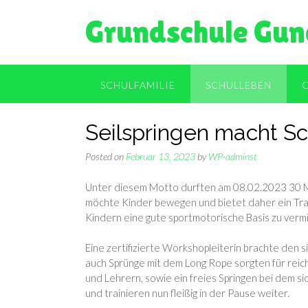
Skip
Grundschule Gun
to
content
SCHULFAMILIE
SCHULLEBEN
Seilspringen macht S
Posted on
Februar 13, 2023
by
WP-adminst
Unter diesem Motto durften am 08.02.2023 30 M
möchte Kinder bewegen und bietet daher ein Traini
Kindern eine gute sportmotorische Basis zu verm
Eine zertifizierte Workshopleiterin brachte den 
auch Sprünge mit dem Long Rope sorgten für reic
und Lehrern, sowie ein freies Springen bei dem s
und trainieren nun fleißig in der Pause weiter.