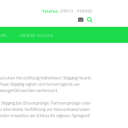
Telefon:
09073 - 958960
ARE
UNSERE SCHULE
schen Herzstiftung teilnehmen. Skipping Hearts
 Rope Skipping eignet sich hervorragend, um
ythmusgefühl werden verbessert.
Skipping bei. Einzelsprünge, Partnersprünge oder
es eine kleine Vorführung vor Klassenkameraden
inder erwarben am Schluss ihr eigenes Springseil