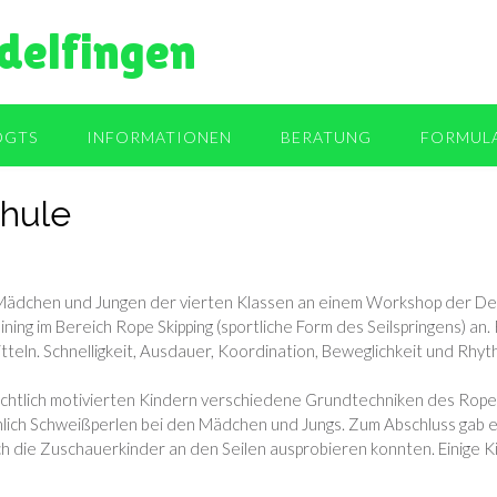
delfingen
OGTS
INFORMATIONEN
BERATUNG
FORMUL
chule
ädchen und Jungen der vierten Klassen an einem Workshop der Deut
ng im Bereich Rope Skipping (sportliche Form des Seilspringens) an.
itteln. Schnelligkeit, Ausdauer, Koordination, Beweglichkeit und Rh
sichtlich motivierten Kindern verschiedene Grundtechniken des Rope 
hlich Schweißperlen bei den Mädchen und Jungs. Zum Abschluss gab 
ich die Zuschauerkinder an den Seilen ausprobieren konnten. Einige K