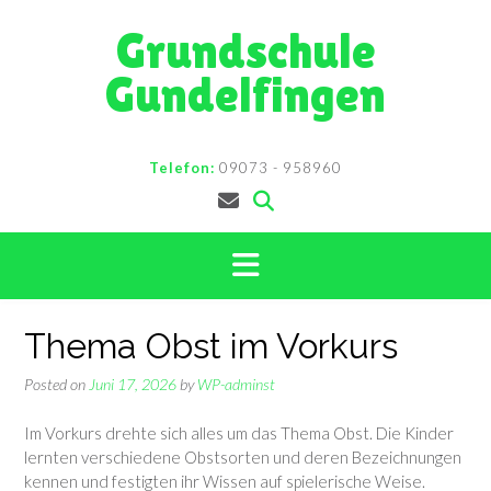
Skip
Grundschule
to
content
Gundelfingen
Telefon:
09073 - 958960
Thema Obst im Vorkurs
Posted on
Juni 17, 2026
by
WP-adminst
Im Vorkurs drehte sich alles um das Thema Obst. Die Kinder
lernten verschiedene Obstsorten und deren Bezeichnungen
kennen und festigten ihr Wissen auf spielerische Weise.