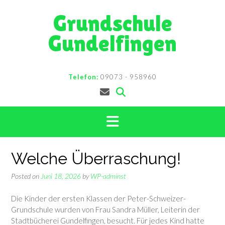
Skip
Grundschule
to
content
Gundelfingen
Telefon:
09073 - 958960
Welche Überraschung!
Posted on
Juni 18, 2026
by
WP-adminst
Die Kinder der ersten Klassen der Peter-Schweizer-
Grundschule wurden von Frau Sandra Müller, Leiterin der
Stadtbücherei Gundelfingen, besucht. Für jedes Kind hatte