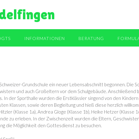
delfingen
OGTS
INFORMATIONEN
BERATUNG
FORMUL
-Schweizer-Grundschule ein neuer Lebensabschnitt begonnen. Die Schu
eschwistern und auch Großeltern vor dem Schulgebäude. Anschließend 
s. In der Sporthalle wurden die Erstklässler singend von den Kinder
ten Klassen, sowie deren Begleitung und hieß diese herzlich willkom
tzler (Klasse 1a), Andrea Gloge (Klasse 1b), Heike Hetzer (Klasse 1c)
nde zu erleben. In der Zwischenzeit wurden die Eltern, Geschwister
ung die Möglichkeit den Gottesdienst zu besuchen.