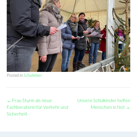
Posted in
Schulleben
Post
←
Frau Sturm als neue
Unsere Schulkinder helfen
navigation
Fachberaterin für Verkehr und
Menschen in Not
→
Sicherheit