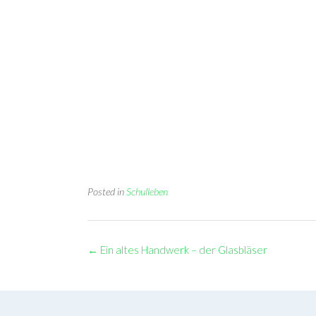
Posted in
Schulleben
Post
←
Ein altes Handwerk – der Glasbläser
navigation