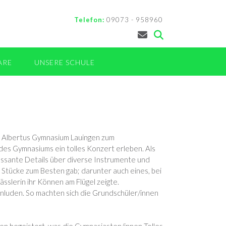
Telefon:
09073 - 958960
ARE
UNSERE SCHULE
vom Albertus Gymnasium Lauingen zum
des Gymnasiums ein tolles Konzert erleben. Als
essante Details über diverse Instrumente und
e Stücke zum Besten gab; darunter auch eines, bei
sslerin ihr Können am Flügel zeigte.
inluden. So machten sich die Grundschüler/innen