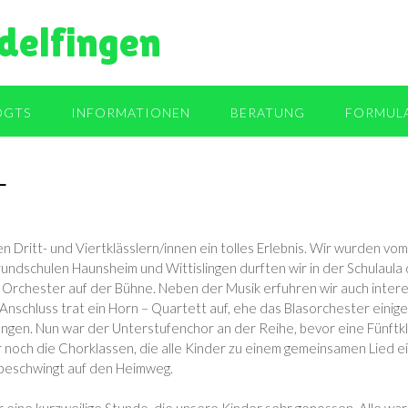
delfingen
OGTS
INFORMATIONEN
BERATUNG
FORMUL
L
en Dritt- und Viertklässlern/innen ein tolles Erlebnis. Wir wurden 
dschulen Haunsheim und Wittislingen durften wir in der Schulaula 
 Orchester auf der Bühne. Neben der Musik erfuhren wir auch inter
Anschluss trat ein Horn – Quartett auf, ehe das Blasorchester einig
ngen. Nun war der Unterstufenchor an der Reihe, bevor eine Fünftklä
 noch die Chorklassen, die alle Kinder zu einem gemeinsamen Lied e
 beschwingt auf den Heimweg.