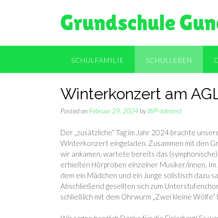
Skip
Grundschule Gun
to
content
SCHULFAMILIE
SCHULLEBEN
Winterkonzert am AG
Posted on
Februar 29, 2024
by
WP-adminst
Der „zusätzliche“ Tag im Jahr 2024 brachte unser
Winterkonzert eingeladen. Zusammen mit den Grun
wir ankamen, wartete bereits das (symphonische)
erhielten Hörproben einzelner Musiker/innen. Im 
dem ein Mädchen und ein Junge solistisch dazu sa
Abschließend gesellten sich zum Unterstufenchor
schließlich mit dem Ohrwurm „Zwei kleine Wölfe“